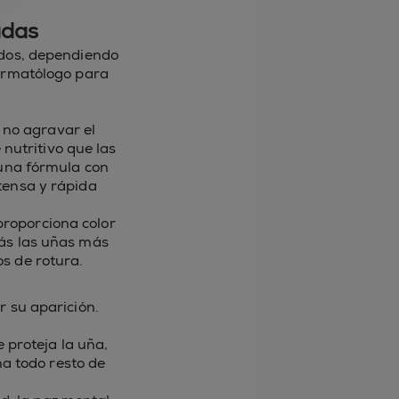
adas
ados, dependiendo
dermatólogo para
 no agravar el
nutritivo que las
una fórmula con
tensa y rápida
roporciona color
rás las uñas más
s de rotura.
r su aparición.
 proteja la uña,
na todo resto de