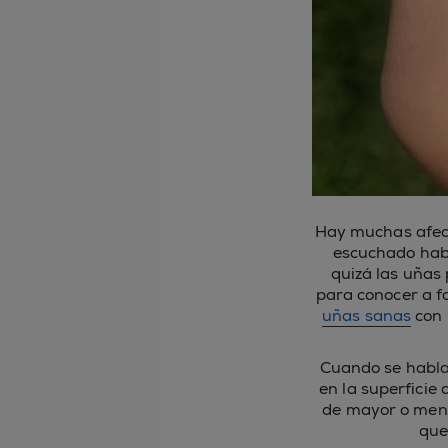
Hay muchas afecc
escuchado hab
quizá las uñas
para conocer a f
uñas sanas
con 
Cuando se habla
en la superfici
de mayor o meno
que