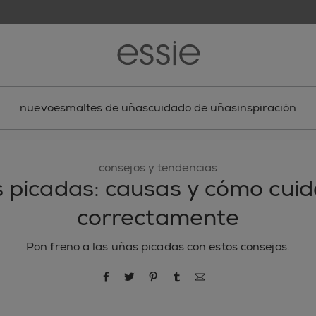
nuevo
esmaltes de uñas
cuidado de uñas
inspiración
consejos y tendencias
 picadas: causas y cómo cuid
correctamente
Pon freno a las uñas picadas con estos consejos.
compartir por Facebook
compartir por Twitter
compartir por Pinterest
compartir por Tumblr
compartir por correo