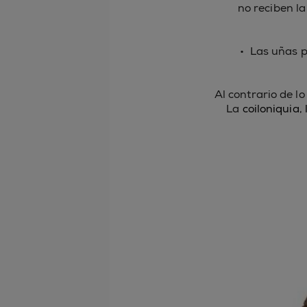
no reciben l
• Las uñas p
Al contrario de l
La
coiloniquia
,