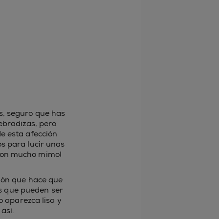
s, seguro que has
uebradizas, pero
e esta afección
s para lucir unas
s con mucho mimo!
ión que hace que
s que pueden ser
 aparezca lisa y
así.