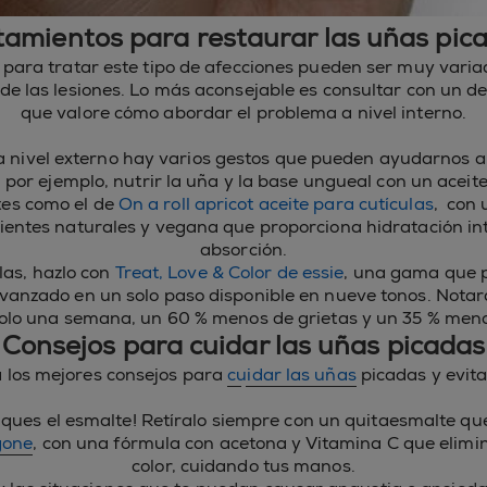
tamientos para restaurar las uñas pic
 para tratar este tipo de afecciones pueden ser muy vari
de las lesiones. Lo más aconsejable es consultar con un 
que valore cómo abordar el problema a nivel interno.
a nivel externo hay varios gestos que pueden ayudarnos a
por ejemplo, nutrir la uña y la base ungueal con un aceite 
es como el de
On a roll apricot aceite para cutículas
, con 
ientes naturales y vegana que proporciona hidratación in
absorción.
las, hazlo con
Treat, Love & Color de essie
, una gama que p
vanzado en un solo paso disponible en nueve tonos. Nota
solo una semana, un 60 % menos de grietas y un 35 % meno
Consejos para cuidar las uñas picadas
 los mejores consejos para
cuidar las uñas
picadas y evita
ques el esmalte! Retíralo siempre con un quitaesmalte que
gone
, con una fórmula con acetona y Vitamina C que elimi
color, cuidando tus manos.