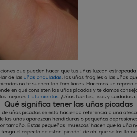
iones que pueden hacer que tus uñas luzcan estropeada
lar de las
uñas onduladas
, las uñas frágiles o las uñas q
 picadas no te suenen tan familiares. Hacemos un repaso d
onde en qué consisten las uñas picadas y te damos consejo
los mejores
tratamientos
. ¡Uñas fuertes, lisas y cuidada
Qué significa tener las uñas picadas
 de uñas picadas se está haciendo referencia a una afecc
e de las uñas aparezcan hendiduras o pequeñas depresione
r tamaño. Estas pequeñas ‘muescas’ hacen que la uña no
 tenga el aspecto de estar ‘picada’, de ahí que se las llame 