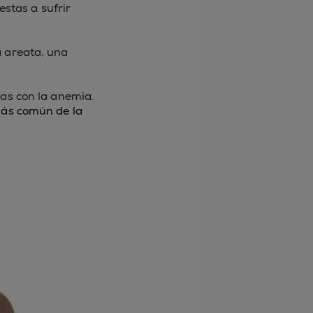
stas a sufrir
a areata, una
das con la anemia.
más común de la