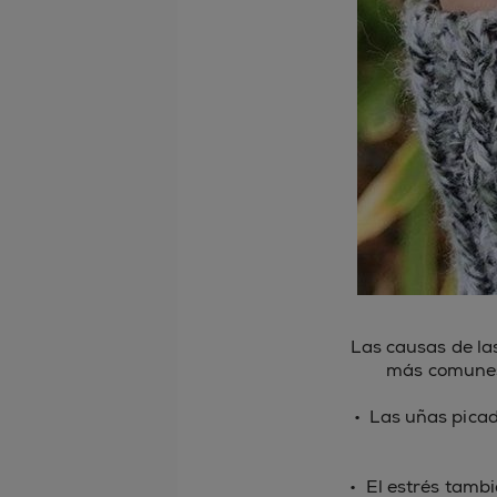
Las causas de la
más comunes y
• Las uñas pica
• El estrés tamb