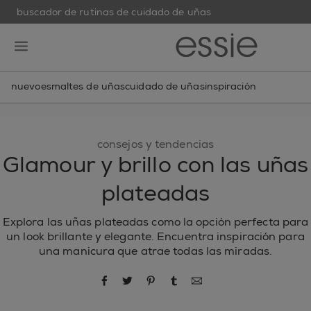
buscador de rutinas de cuidado de uñas
skip to main content
essie
open hamburguer menu
nuevo
esmaltes de uñas
cuidado de uñas
inspiración
consejos y tendencias
Glamour y brillo con las uñas
plateadas
Explora las uñas plateadas como la opción perfecta para
un look brillante y elegante. Encuentra inspiración para
una manicura que atrae todas las miradas.
compartir por Facebook
compartir por Twitter
compartir por Pinterest
compartir por Tumblr
compartir por correo