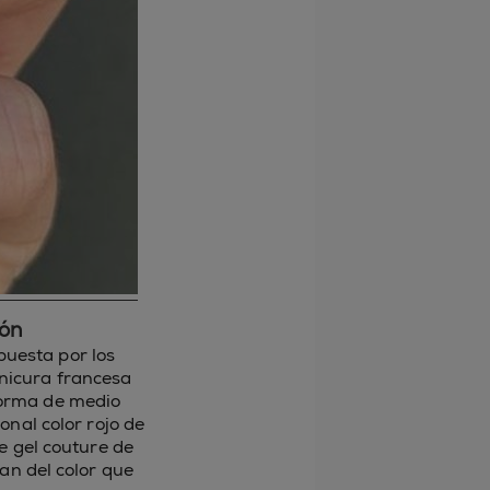
zón
puesta por los
anicura francesa
 forma de medio
onal color rojo de
e gel couture de
an del color que