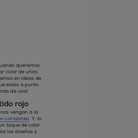
s cuando queremos
r color de uñas
samos en ideas de
que estás a punto
 más de uno!
ido rojo
 nos vengan a la
on corazones
. Y, lo
un toque de color
os los diseños y