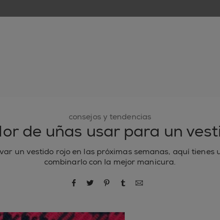
nuevo
esmaltes de uñas
cuidado de uñas
inspiración
consejos y tendencias
or de uñas usar para un vest
evar un vestido rojo en las próximas semanas, aquí tienes
combinarlo con la mejor manicura.
compartir por Facebook
compartir por Twitter
compartir por Pinterest
compartir por Tumblr
compartir por correo