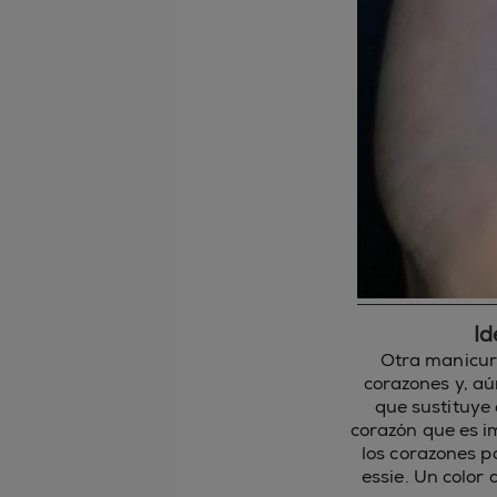
Id
Otra manicura
corazones y, aú
que sustituye 
corazón que es im
los corazones p
essie. Un color