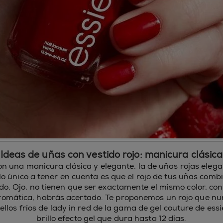
Ideas de uñas con vestido rojo: manicura clásica
 una manicura clásica y elegante, la de uñas rojas elega
lo único a tener en cuenta es que el rojo de tus uñas combi
ido. Ojo, no tienen que ser exactamente el mismo color, co
mática, habrás acertado. Te proponemos un rojo que nunca
tellos fríos de lady in red de la gama de gel couture de ess
brillo efecto gel que dura hasta 12 días.