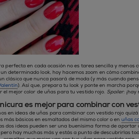
ra perfecta en cada ocasión no es tarea sencilla y meno
 un determinado look, hoy hacemos zoom en cómo combina
, un clásico que nunca pasará de moda (y más cuando pen
alentín
). Así que, prepara tu look y ponte en marcha por
r el mejor color de uñas para tu vestido rojo.
Spoiler
: ¡hay
icura es mejor para combinar con vest
 en ideas de uñas para combinar con vestido rojo quizá
os más básicos en esmaltados del mismo color o en
uñas c
tas dos ideas pueden ser una buenísima forma de aportar 
, pero hay muchas más y estás a punto de descubrirlas tod
esmaltes que mejor van con tus uñas para vestido rojo.