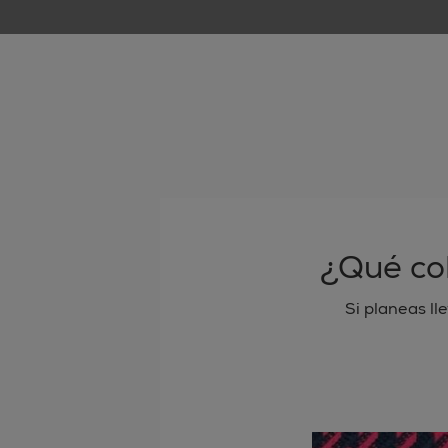
¿Qué col
Si planeas ll