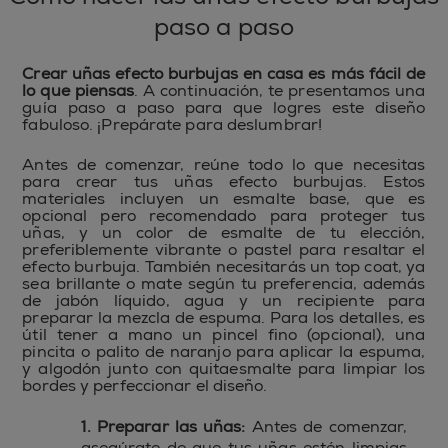
paso a paso
Crear uñas efecto burbujas en casa es más fácil de
lo que piensas
. A continuación, te presentamos una
guía paso a paso para que logres este diseño
fabuloso. ¡Prepárate para deslumbrar!
Antes de comenzar, reúne todo lo que necesitas
para crear tus uñas efecto burbujas. Estos
materiales incluyen un esmalte base, que es
opcional pero recomendado para proteger tus
uñas, y un color de esmalte de tu elección,
preferiblemente vibrante o pastel para resaltar el
efecto burbuja. También necesitarás un top coat, ya
sea brillante o mate según tu preferencia, además
de jabón líquido, agua y un recipiente para
preparar la mezcla de espuma. Para los detalles, es
útil tener a mano un pincel fino (opcional), una
pincita o palito de naranjo para aplicar la espuma,
y algodón junto con quitaesmalte para limpiar los
bordes y perfeccionar el diseño.
1. Preparar las uñas:
Antes de comenzar,
asegúrate de que tus uñas estén limpias