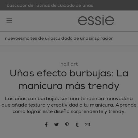
buscador de rutinas de cuidado de uñas
skip to main content
essie
open hamburguer menu
nuevo
esmaltes de uñas
cuidado de uñas
inspiración
nail art
Uñas efecto burbujas: La
manicura más trendy
Las uñas con burbujas son una tendencia innovadora
que añade textura y creatividad a tu manicura. Aprende
cómo lograr este diseño sorprendente y trendy.
compartir por Facebook
compartir por Twitter
compartir por Pinterest
compartir por Tumblr
compartir por correo