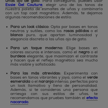
uñas ojo de gato
. Para conseguirlo, puedes usar
Essie Gel Couture
, elegir uno de los tonos de
nuestra paleta de esmaltes de uñas y combinarlo
con un top coat magnético. Además, te dejamos
algunas recomendaciones de estilo:
Para un look clásico:
Opta por bases en tonos
neutros y sutiles, como los
rosas pálidos
o el
blanco
puro, que aportan luminosidad y
elegancia discreta a las uñas ojo de gato.
Para un toque moderno:
Elige bases en
colores oscuros e intensos, como el
negro
o el
burdeos
elegante, que maximizan el contraste
y hacen que el reflejo magnético sea mucho
más visible y sofisticado.
Para las más atrevidas:
Experimenta con
bases en tonos vibrantes y joya, como el
verde
esmeralda
o el
naranja
intenso, perfectos para
un look llamativo y lleno de personalidad.
Además, si te consideras una persona que
arriesga con sus estilos de uñas, te
recomendamos que pruebes también el
efecto
nacarado
.