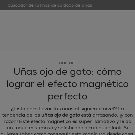
buscador de rutinas de cuidado de uñas
op
open hamburguer menu
nuevo
esmaltes de uñas
cuidado de uñas
inspiración
nail art
Uñas ojo de gato: cómo
lograr el efecto magnético
perfecto
¿Lista para llevar tus uñas al siguiente nivel? La
tendencia de las
uñas ojo de gato
está arrasando, ¡y con
razón! Este efecto magnético es súper llamativo y le da
un toque misterioso y sofisticado a cualquier look. Si
quieres saber cómo conseguir esta manicura desde casa,