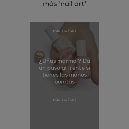
más 'nail art'
más 'nail art'
¿Uñas mármol? Da
un paso al frente si
tienes las manos
bonitas
más 'nail art'