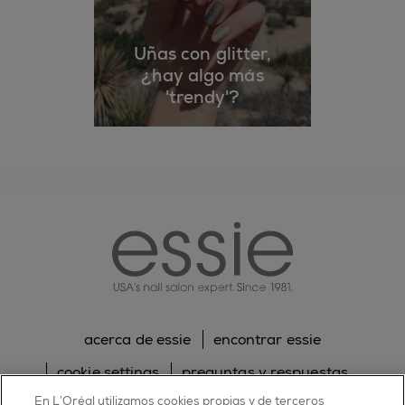
Uñas con glitter,
¿hay algo más
'trendy'?
essie
acerca de essie
encontrar essie
cookie settings
preguntas y respuestas
En L’Oréal utilizamos cookies propias y de terceros
sitemap
contacta con nosotros