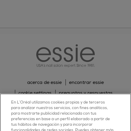
essie
acerca de essie
encontrar essie
cookie settings
preguntas y respuestas
En L’Oréal utilizamos cookies propias y de terceros
sitemap
contacta con nosotros
para analizar nuestros servicios, con fines analíticos,
para mostrarte publicidad relacionada con tus
política de cookies
política de privacidad
preferencias en base a un perfil elaborado a partir de
tus hábitos de navegación y para incorporar
facebook
twitter
pinterest
youtube
instagram
funcionalidades de redes sociales. Puedes obtener más