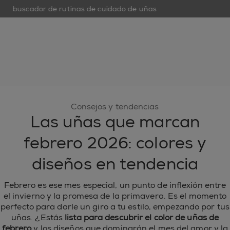
buscador de rutinas de cuidado de uñas
open hamburguer menu
nuevo
esmaltes de uñas
cuidado de uñas
inspiración
Consejos y tendencias
Las uñas que marcan
febrero 2026: colores y
diseños en tendencia
Febrero es ese mes especial, un punto de inflexión entre
el invierno y la promesa de la primavera. Es el momento
perfecto para darle un giro a tu estilo, empezando por tus
uñas. ¿Estás
lista para descubrir el color de uñas de
febrero
y los diseños que dominarán el mes del amor y la