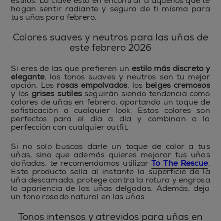
estilos. La clave está en encontrar a aquellos que te
hagan sentir radiante y segura de ti misma para
tus uñas para febrero.
Colores suaves y neutros para las uñas de
este febrero 2026
Si eres de las que prefieren un
estilo más discreto y
elegante
, los tonos suaves y neutros son tu mejor
opción. Los
rosas empolvados
, los
beiges cremosos
y los
grises sutiles
seguirán siendo tendencia como
colores de uñas en febrero, aportando un toque de
sofisticación a cualquier look. Estos colores son
perfectos para el día a día y combinan a la
perfección con cualquier outfit.
Si no solo buscas darle un toque de color a tus
uñas, sino que además quieres mejorar tus uñas
dañadas, te recomendamos utilizar
To The Rescue
.
Este producto sella al instante la superficie de la
uña descamada, protege contra la rotura y engrosa
la apariencia de las uñas delgadas. Además, deja
un tono rosado natural en las uñas.
Tonos intensos y atrevidos para uñas en