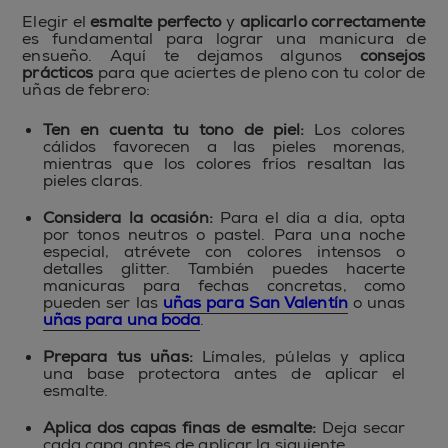
Elegir el
esmalte perfecto
y
aplicarlo correctamente
es fundamental para lograr una manicura de
ensueño. Aquí te dejamos algunos
consejos
prácticos
para que aciertes de pleno con tu color de
uñas de febrero:
Ten en cuenta tu tono de piel:
Los colores
cálidos favorecen a las pieles morenas,
mientras que los colores fríos resaltan las
pieles claras.
Considera la ocasión:
Para el día a día, opta
por tonos neutros o pastel. Para una noche
especial, atrévete con colores intensos o
detalles glitter. También puedes hacerte
manicuras para fechas concretas, como
pueden ser las
uñas para San Valentín
o unas
uñas para una boda
.
Prepara tus uñas:
Límales, púlelas y aplica
una base protectora antes de aplicar el
esmalte.
Aplica dos capas finas de esmalte:
Deja secar
cada capa antes de aplicar la siguiente.