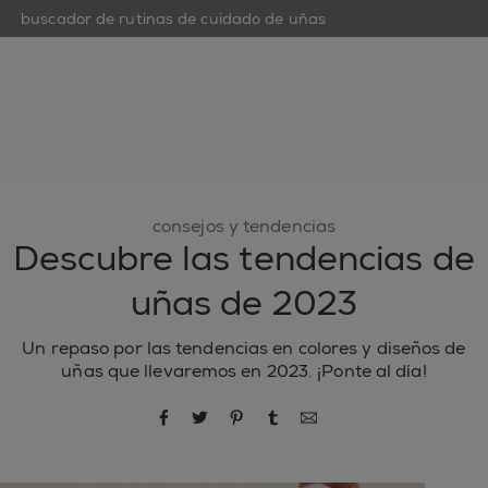
buscador de rutinas de cuidado de uñas
open hamburguer menu
nuevo
esmaltes de uñas
cuidado de uñas
inspiración
consejos y tendencias
Descubre las tendencias de
uñas de 2023
Un repaso por las tendencias en colores y diseños de
uñas que llevaremos en 2023. ¡Ponte al día!
compartir por Facebook
compartir por Twitter
compartir por Pinterest
compartir por Tumblr
compartir por correo