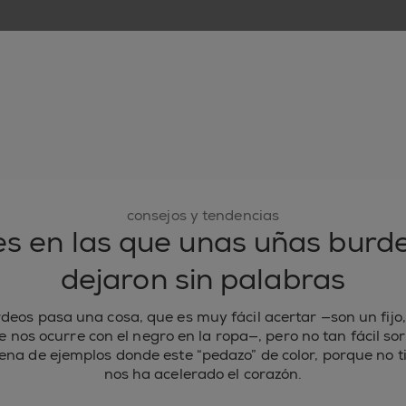
nuevo
esmaltes de uñas
cuidado de uñas
inspiración
consejos y tendencias
es en las que unas uñas burd
dejaron sin palabras
deos pasa una cosa, que es muy fácil acertar —son un fijo,
 nos ocurre con el negro en la ropa—, pero no tan fácil so
na de ejemplos donde este “pedazo” de color, porque no t
nos ha acelerado el corazón.