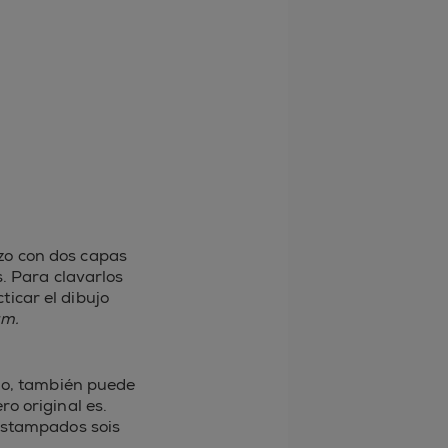
nzo con dos capas
. Para clavarlos
ticar el dibujo
um.
no, también puede
o original es.
s estampados sois