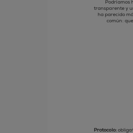
Podríamos h
transparente y un
ha parecido má
común: que 
Protocolo:
obligat