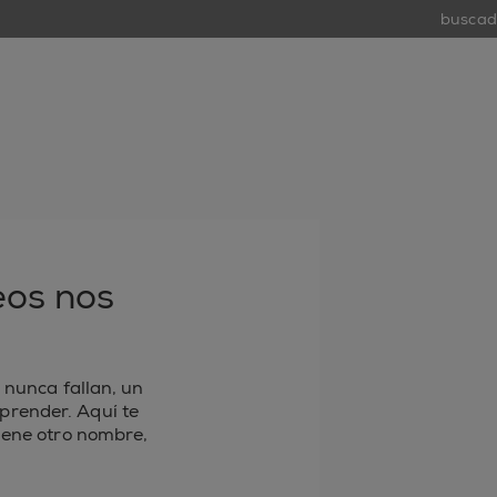
buscador 
tiend
open
eos nos
 nunca fallan, un
rprender. Aquí te
iene otro nombre,