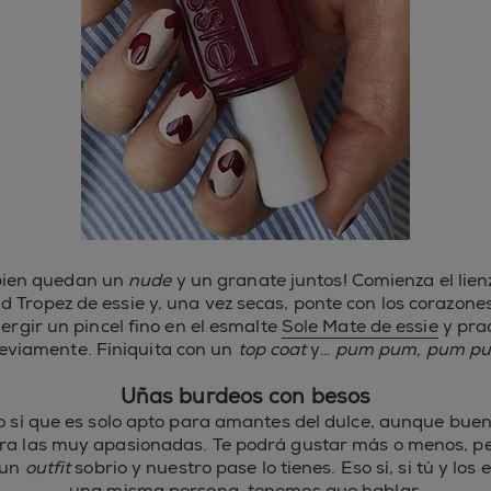
bien quedan un
nude
y un granate juntos! Comienza el lie
d Tropez de essie y, una vez secas, ponte con los corazones
ergir un pincel fino en el esmalte
Sole Mate de essie
y prac
eviamente. Finiquita con un
top coat
y…
pum pum, pum p
Uñas burdeos con besos
to sí que es solo apto para amantes del dulce, aunque bue
ara las muy apasionadas. Te podrá gustar más o menos, per
 un
outfit
sobrio y nuestro pase lo tienes. Eso sí, si tú y lo
una misma persona, tenemos que hablar.