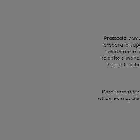
Protocolo:
como
prepara la supe
coloreado en la
tejadito a mano
Pon el broch
Para terminar d
atrás, esta opci