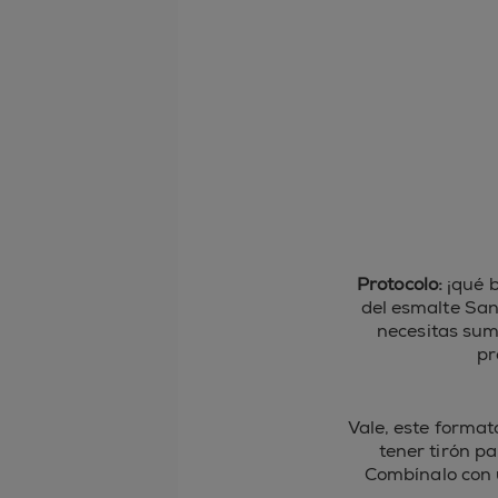
Protocolo:
¡qué 
del esmalte San
necesitas sum
pr
Vale, este forma
tener tirón p
Combínalo con