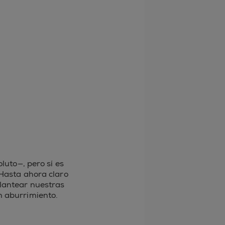
luto—, pero sí es
 Hasta ahora claro
plantear nuestras
n aburrimiento.