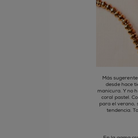
Más sugerente 
desde hace ti
manicura. Y no h
coral pastel. C
para el verano, 
tendencia. T
En la gama cro