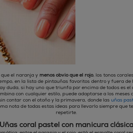
que el naranja y
menos obvio que el rojo
, los tonos corale
empo, en la lista de pintauñas favoritos dentro y fuera de 
ay duda, si hay uno que triunfa por encima de todos es el 
ombina con cualquier estilo, puede adaptarse a los meses de
sin contar con el otoño y la primavera, donde las
uñas past
oma nota de todas estas ideas para llevarlo siempre que te
repetirte.
Uñas coral pastel con manicura clásic
mática, entre el naranja y el rojo, está el esmalte coral r