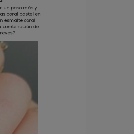
ar un paso más y
s coral pastel en
n esmalte coral
ta combinación de
treves?