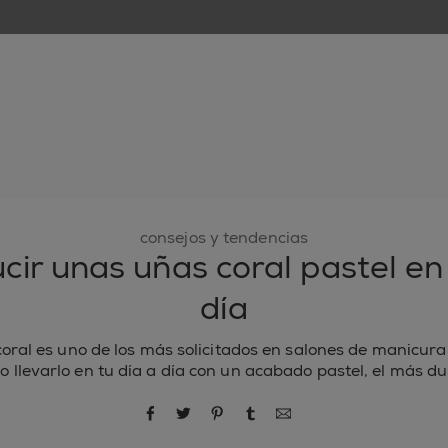
nuevo
esmaltes de uñas
cuidado de uñas
inspiración
consejos y tendencias
cir unas uñas coral pastel en 
día
coral es uno de los más solicitados en salones de manicura
llevarlo en tu día a día con un acabado pastel, el más du
compartir por Facebook
compartir por Twitter
compartir por Pinterest
compartir por Tumblr
compartir por correo