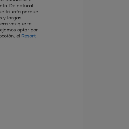
nto. De natural
ue triunfa porque
s y largas
era vez que te
sejamos optar por
ocotón, el
Resort