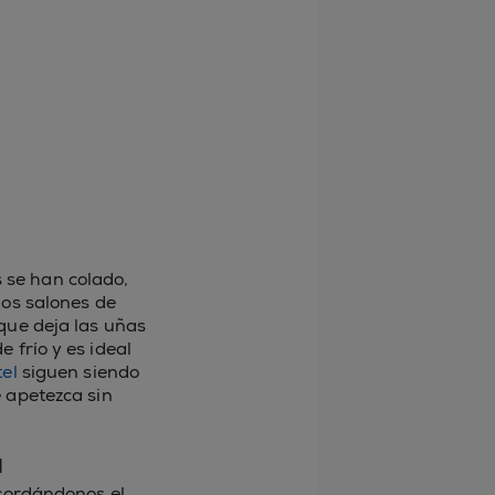
s se han colado,
los salones de
que deja las uñas
 frío y es ideal
el
siguen siendo
 apetezca sin
a
ecordándonos el