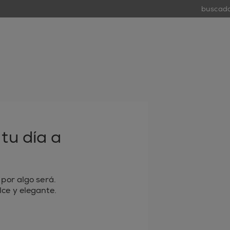
buscador de
tiend
open
tu día a
 por algo será.
lce y elegante.
 electrónico