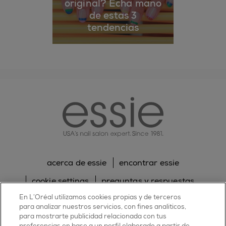
original? Echa mano
de estas 3
tendencias
essie
acerca de essie
encontrar essie
cookie settings
preguntas y respuestas
En L’Oréal utilizamos cookies propias y de terceros
sitemap
contacta con nosotros
para analizar nuestros servicios, con fines analíticos,
para mostrarte publicidad relacionada con tus
política de cookies
política de privacidad
preferencias en base a un perfil elaborado a partir de