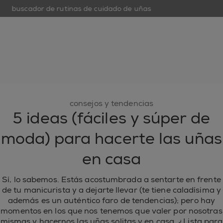
buscador de rutinas de cuidado de uñas
op
open hamburguer menu
nuevo
esmaltes de uñas
cuidado de uñas
inspiración
consejos y tendencias
5 ideas (fáciles y súper de
moda) para hacerte las uñas
en casa
Sí, lo sabemos. Estás acostumbrada a sentarte en frente
de tu manicurista y a dejarte llevar (te tiene caladísima y
además es un auténtico faro de tendencias); pero hay
momentos en los que nos tenemos que valer por nosotras
mismas y hacernos las uñas solitas y en casa. ¿Lista para