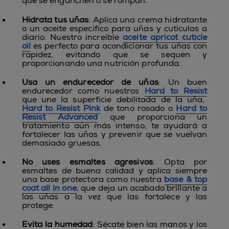
que se enganchen o se rompan.
Hidrata tus uñas
: Aplica una crema hidratante
o un aceite específico para uñas y cutículas a
diario. Nuestro increíble
aceite apricot cuticle
oil
es perfecto para acondicionar tus uñas con
rapidez, evitando que se sequen y
proporcionando una nutrición profunda.
Usa un endurecedor de uñas
: Un buen
endurecedor como nuestros
Hard to Resist
que une la superficie debilitada de la uña,
Hard to Resist Pink
de tono rosado o
Hard to
Resist Advanced
que proporciona un
tratamiento aún más intenso, te ayudará a
fortalecer las uñas y prevenir que se vuelvan
demasiado gruesas.
No uses esmaltes agresivos
: Opta por
esmaltes de buena calidad y aplica siempre
una base protectora como nuestra
base & top
coat all in one
, que deja un acabado brillante a
las uñas a la vez que las fortalece y las
protege.
Evita la humedad
: Sécate bien las manos y los