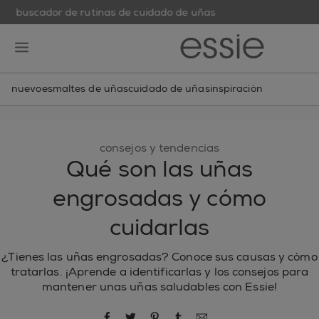
buscador de rutinas de cuidado de uñas
skip to main content
essie
open hamburguer menu
nuevo
esmaltes de uñas
cuidado de uñas
inspiración
consejos y tendencias
Qué son las uñas
engrosadas y cómo
cuidarlas
¿Tienes las uñas engrosadas? Conoce sus causas y cómo
tratarlas. ¡Aprende a identificarlas y los consejos para
mantener unas uñas saludables con Essie!
compartir por Facebook
compartir por Twitter
compartir por Pinterest
compartir por Tumblr
compartir por correo