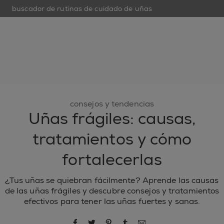
buscador de rutinas de cuidado de uñas
open hamburguer menu
nuevo
esmaltes de uñas
cuidado de uñas
inspiración
consejos y tendencias
Uñas frágiles: causas,
tratamientos y cómo
fortalecerlas
¿Tus uñas se quiebran fácilmente? Aprende las causas
de las uñas frágiles y descubre consejos y tratamientos
efectivos para tener las uñas fuertes y sanas.
compartir por Facebook
compartir por Twitter
compartir por Pinterest
compartir por Tumblr
compartir por correo