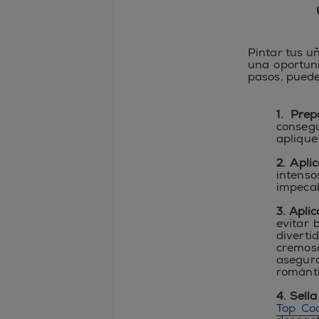
Pintar tus u
una oportuni
pasos, puede
1. Prep
consegu
aplique
2. Apli
intens
impecab
3. Aplic
evitar 
diverti
cremos
asegur
románti
4. Sell
Top Coa