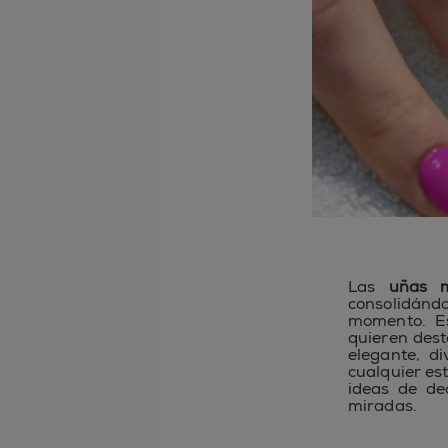
Las
uñas 
consolidán
momento. Es
quieren dest
elegante, d
cualquier es
ideas de de
miradas.