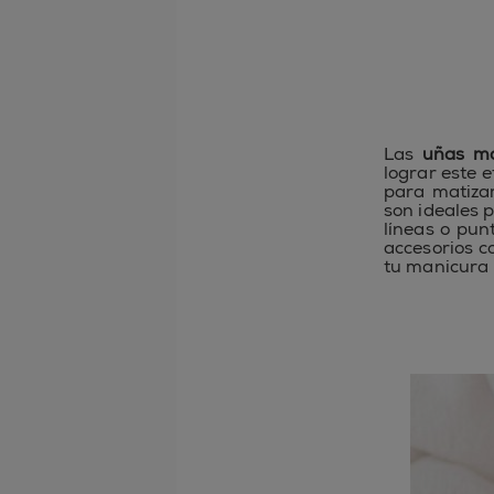
Las
uñas m
lograr este 
para matizar
son ideales 
líneas o pun
accesorios c
tu manicura