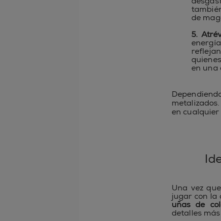
desgast
también
de mag
5. Atré
energí
refleja
quienes
en una 
Dependiendo
metalizados.
en cualquier
Id
Una vez que
jugar con la
uñas de co
detalles más 