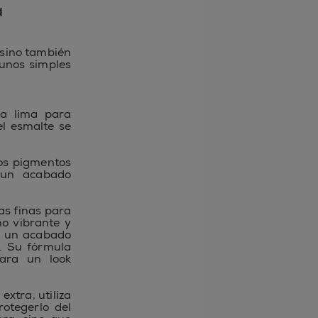
a
 sino también
 unos simples
a lima para
el esmalte se
os pigmentos
 un acabado
s finas para
no vibrante y
n un acabado
. Su fórmula
para un look
extra, utiliza
rotegerlo del