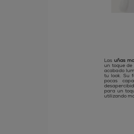
Las
uñas ma
un toque de
acabado lumi
tu look. Su
pocas capa
desapercibid
para un toq
utilizando m