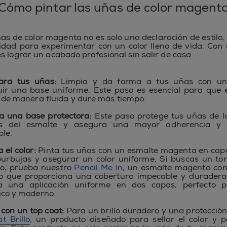
Cómo pintar las uñas de color magent
ñas de color magenta no es solo una declaración de estilo,
dad para experimentar con un color lleno de vida. Con
s lograr un acabado profesional sin salir de casa.
ara tus uñas:
Limpia y da forma a tus uñas con un
ir una base uniforme. Este paso es esencial para que 
 de manera fluida y dure más tiempo.
ca una base protectora:
Este paso protege tus uñas de l
os del esmalte y asegura una mayor adherencia y
le.
a el color:
Pinta tus uñas con un esmalte magenta en capa
burbujas y asegurar un color uniforme. Si buscas un to
do, prueba nuestro
Pencil Me In
, un esmalte magenta co
o que proporciona una cobertura impecable y duradera
a una aplicación uniforme en dos capas, perfecto 
co y moderno.
a con un top coat:
Para un brillo duradero y una protección 
t Brillo
, un producto diseñado para sellar el color y p