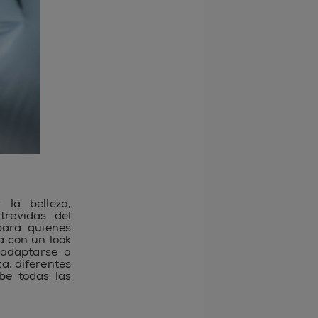
la belleza,
revidas del
para quienes
a con un look
 adaptarse a
a, diferentes
be todas las