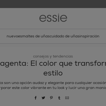
nuevo
esmaltes de uñas
cuidado de uñas
inspiración
consejos y tendencias
genta: El color que transfo
estilo
a son una opción audaz y elegante para cualquier ocasió
rporar este color vibrante en tu look y lucir una gran mani
compartir por Facebook
compartir por Twitter
compartir por Pinterest
compartir por Tumblr
compartir por correo