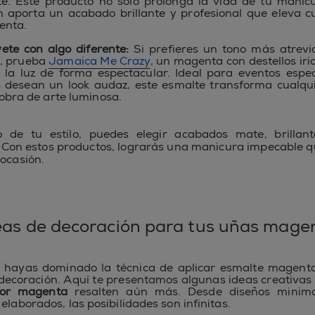
e. Este producto no solo prolonga la vida de tu manic
 aporta un acabado brillante y profesional que eleva c
enta.
vete con algo diferente:
Si prefieres un tono más atrevi
a, prueba
Jamaica Me Crazy
, un magenta con destellos iri
n la luz de forma espectacular. Ideal para eventos espe
 desean un look audaz, este esmalte transforma cualqu
obra de arte luminosa.
 de tu estilo, puedes elegir acabados mate, brillant
 Con estos productos, lograrás una manicura impecable 
 ocasión.
eas de decoración para tus uñas mage
 hayas dominado la técnica de aplicar esmalte magenta
 decoración. Aquí te presentamos algunas ideas creativas
lor magenta
resalten aún más. Desde diseños minima
elaborados, las posibilidades son infinitas.