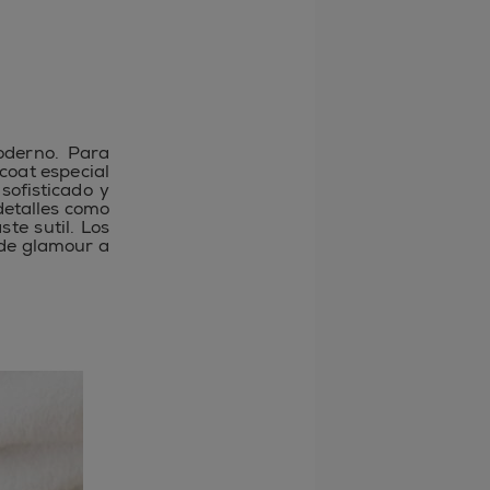
oderno. Para
coat especial
sofisticado y
detalles como
te sutil. Los
 de glamour a