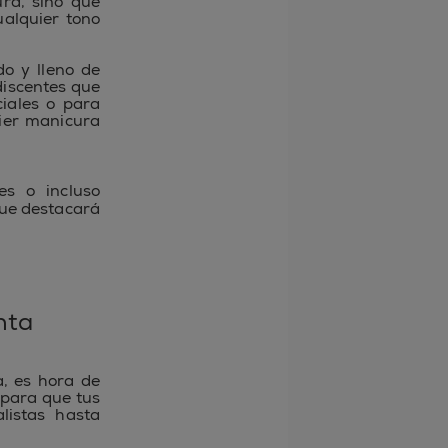
ura, sino que
ualquier tono
do y lleno de
discentes que
ciales o para
ier manicura
es o incluso
que destacará
nta
, es hora de
 para que tus
listas hasta