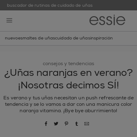
buscador de rutinas de cuidado de uñas
skip to main content
essie
open hamburguer menu
nuevo
esmaltes de uñas
cuidado de uñas
inspiración
consejos y tendencias
¿Uñas naranjas en verano?
¡Nosotras decimos SÍ!
Es verano y tus uñas necesitan un push refrescante de
tendencia y se lo vamos a dar con una manicura color
naranja vitamina. ¡Bye bye aburrimiento!
compartir por Facebook
compartir por Twitter
compartir por Pinterest
compartir por Tumblr
compartir por correo