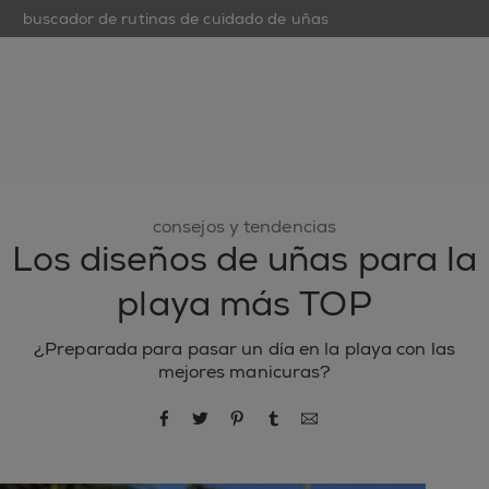
buscador de rutinas de cuidado de uñas
open hamburguer menu
nuevo
esmaltes de uñas
cuidado de uñas
inspiración
consejos y tendencias
Los diseños de uñas para la
playa más TOP
¿Preparada para pasar un día en la playa con las
mejores manicuras?
compartir por Facebook
compartir por Twitter
compartir por Pinterest
compartir por Tumblr
compartir por correo