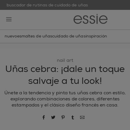
buscador de rutinas de cuidado de uñas
skip to main content
essie
open hamburguer menu
nuevo
esmaltes de uñas
cuidado de uñas
inspiración
nail art
Uñas cebra: ¡dale un toque
salvaje a tu look!
Únete a la tendencia y pinta tus uñas cebra con estilo,
explorando combinaciones de colores, diferentes
estampados y el clásico diseño francés en casa.
compartir por Facebook
compartir por Twitter
compartir por Pinterest
compartir por Tumblr
compartir por correo