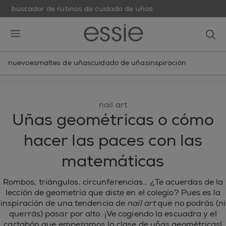
buscador de rutinas de cuidado de uñas
skip to main content
essie
op
open hamburguer menu
nuevo
esmaltes de uñas
cuidado de uñas
inspiración
nail art
Uñas geométricas o cómo
hacer las paces con las
matemáticas
Rombos, triángulos, circunferencias… ¿Te acuerdas de la
lección de geometría que diste en el colegio? Pues es la
inspiración de una tendencia de
nail art
que no podrás (ni
querrás) pasar por alto. ¡Ve cogiendo la escuadra y el
cartabón que empezamos la clase de uñas geométricas!