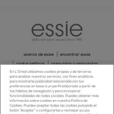
essie
acerca de essie
encontrar essie
cookie settings
preguntas y respuestas
En L’Oréal utilizamos cookies propias y de terceros
sitemap
contacta con nosotros
para analizar nuestros servicios, con fines analíticos,
política de cookies
política de privacidad
para mostrarte publicidad relacionada con tus
preferencias en base a un perfil elaborado a partir de
tus hábitos de navegación y para incorporar
facebook
twitter
pinterest
youtube
instagram
funcionalidades de redes sociales. Puedes obtener más
información sobre cookies en nuestra Política de
Cookies. Puedes aceptar todas las cookies pulsando el
botón “Aceptar” o configurarlas o rechazar su uso