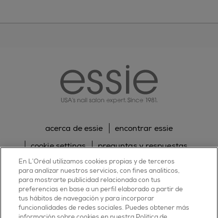
essie
acerca de essie
encontrar essie
cookie settings
preguntas y respuestas
En L’Oréal utilizamos cookies propias y de terceros
sitemap
contacta con nosotros
para analizar nuestros servicios, con fines analíticos,
para mostrarte publicidad relacionada con tus
política de cookies
política de privacidad
preferencias en base a un perfil elaborado a partir de
tus hábitos de navegación y para incorporar
facebook
twitter
pinterest
youtube
instagram
funcionalidades de redes sociales. Puedes obtener más
información sobre cookies en nuestra Política de