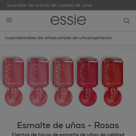
buscador de rutinas de cuidado de uñas
skip to main content
essie
op
open hamburguer menu
nuevo
esmaltes de uñas
cuidado de uñas
inspiración
Esmalte de uñas - Rosas
Cientos de tonos de esmalte de uñas de calidad