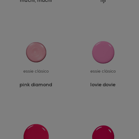
muchi, muchi
fiji
essie clásico
essie clásico
pink diamond
lovie dovie