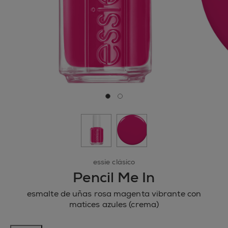
si
Ir a la diapositiva 0
Ir a la diapositiva 1
essie clásico
Pencil Me In
esmalte de uñas rosa magenta vibrante con
matices azules (crema)