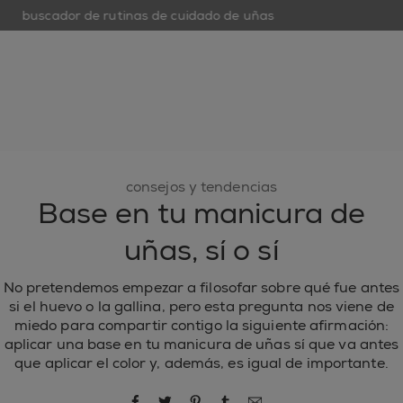
buscador de rutinas de cuidado de uñas
op
open hamburguer menu
nuevo
esmaltes de uñas
cuidado de uñas
inspiración
consejos y tendencias
Base en tu manicura de
uñas, sí o sí
No pretendemos empezar a filosofar sobre qué fue antes
si el huevo o la gallina, pero esta pregunta nos viene de
miedo para compartir contigo la siguiente afirmación:
aplicar una base en tu manicura de uñas sí que va antes
que aplicar el color y, además, es igual de importante.
compartir por Facebook
compartir por Twitter
compartir por Pinterest
compartir por Tumblr
compartir por correo