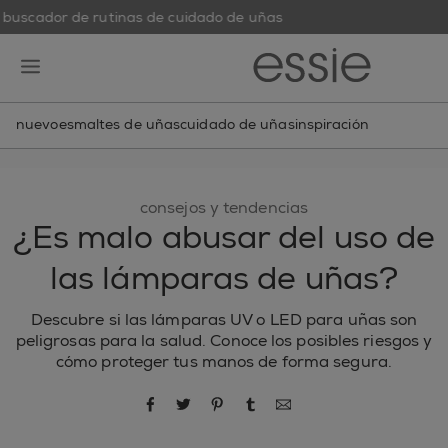
buscador de rutinas de cuidado de uñas
skip to main content
essie
open hamburguer menu
nuevo
esmaltes de uñas
cuidado de uñas
inspiración
consejos y tendencias
¿Es malo abusar del uso de
las lámparas de uñas?
Descubre si las lámparas UV o LED para uñas son
peligrosas para la salud. Conoce los posibles riesgos y
cómo proteger tus manos de forma segura.
compartir por Facebook
compartir por Twitter
compartir por Pinterest
compartir por Tumblr
compartir por correo