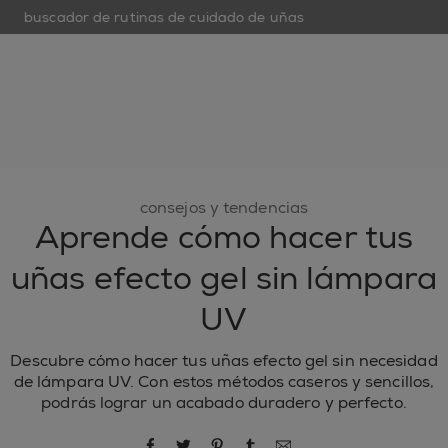
buscador de rutinas de cuidado de uñas
open hamburguer menu
nuevo
esmaltes de uñas
cuidado de uñas
inspiración
consejos y tendencias
Aprende cómo hacer tus
uñas efecto gel sin lámpara
UV
Descubre cómo hacer tus uñas efecto gel sin necesidad
de lámpara UV. Con estos métodos caseros y sencillos,
podrás lograr un acabado duradero y perfecto.
compartir por Facebook
compartir por Twitter
compartir por Pinterest
compartir por Tumblr
compartir por correo