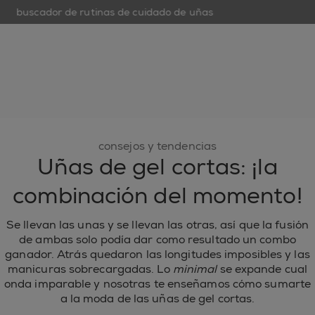
buscador de rutinas de cuidado de uñas
op
open hamburguer menu
nuevo
esmaltes de uñas
cuidado de uñas
inspiración
consejos y tendencias
Uñas de gel cortas: ¡la
combinación del momento!
Se llevan las unas y se llevan las otras, así que la fusión
de ambas solo podía dar como resultado un combo
ganador. Atrás quedaron las longitudes imposibles y las
manicuras sobrecargadas. Lo
minimal
se expande cual
onda imparable y nosotras te enseñamos cómo sumarte
a la moda de las uñas de gel cortas.