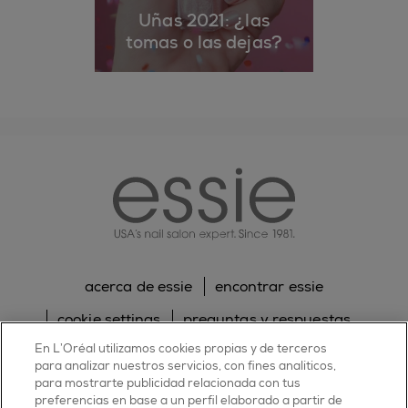
Uñas 2021: ¿las
tomas o las dejas?
essie
acerca de essie
encontrar essie
cookie settings
preguntas y respuestas
En L’Oréal utilizamos cookies propias y de terceros
sitemap
contacta con nosotros
para analizar nuestros servicios, con fines analíticos,
para mostrarte publicidad relacionada con tus
política de cookies
política de privacidad
preferencias en base a un perfil elaborado a partir de