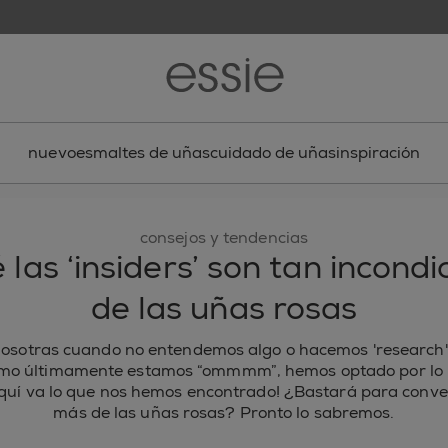
nuevo
esmaltes de uñas
cuidado de uñas
inspiración
consejos y tendencias
 las ‘insiders’ son tan incondi
de las uñas rosas
nosotras cuando no entendemos algo o hacemos 'research'
omo últimamente estamos “ommmm”, hemos optado por lo 
Aquí va lo que nos hemos encontrado! ¿Bastará para conver
más de las uñas rosas? Pronto lo sabremos.