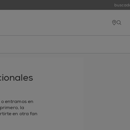
buscador d
tiend
open
cionales
 o entramos en
primero, la
tirte en otra fan