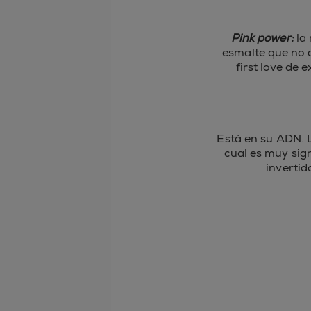
Pink power:
la 
esmalte que no 
first love de
Está en su ADN. 
cual es muy sign
invertid