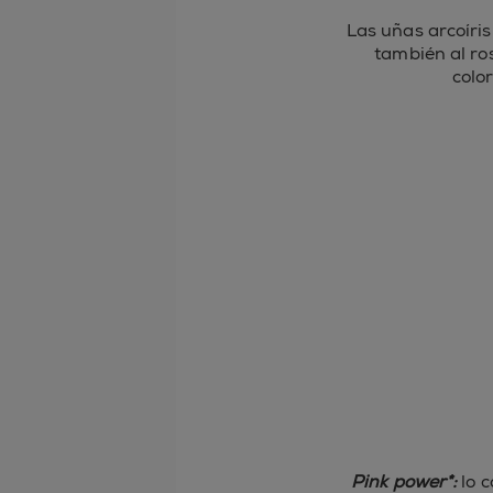
Las uñas arcoíri
también al ro
colo
Pink power*:
lo 