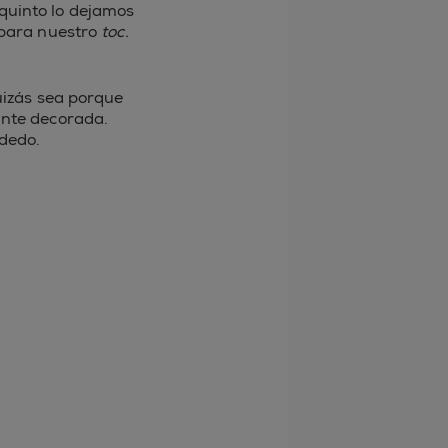
l quinto lo dejamos
r para nuestro
toc.
uizás sea porque
ante decorada.
 dedo.