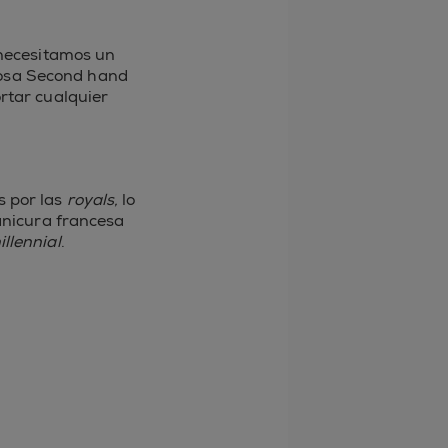
necesitamos un
rosa Second hand
rtar cualquier
s por las
royals,
lo
manicura francesa
illennial
.