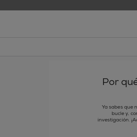
skip to main content
essie
Por qué
Ya sabes que 
bucle y, c
investigación. ¡