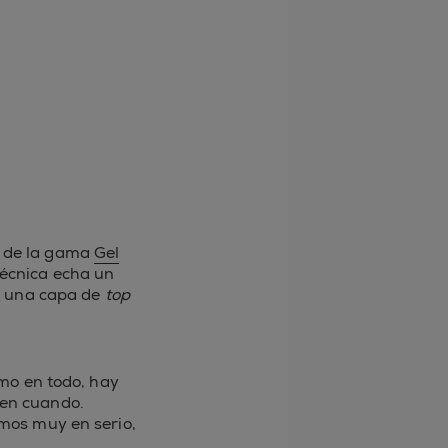
s de la gama
Gel
 técnica echa un
n una capa de
top
o en todo, hay
 en cuando.
mos muy en serio,