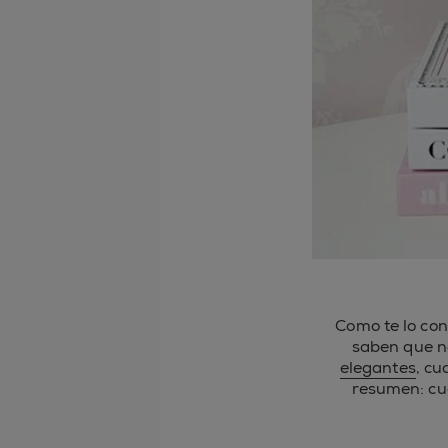
Como te lo co
saben que no
elegantes
, c
resumen: cu