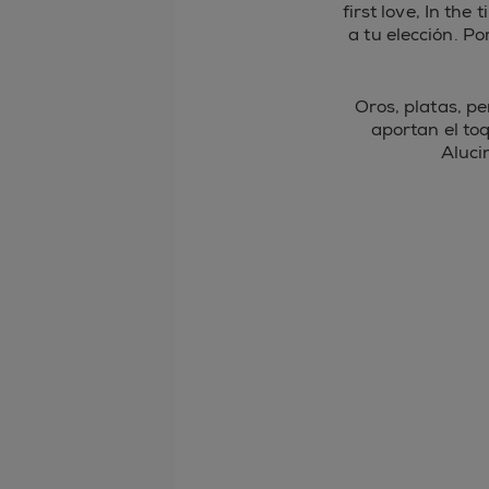
first love, In the
a tu elección. P
Oros, platas, p
aportan el to
Aluci