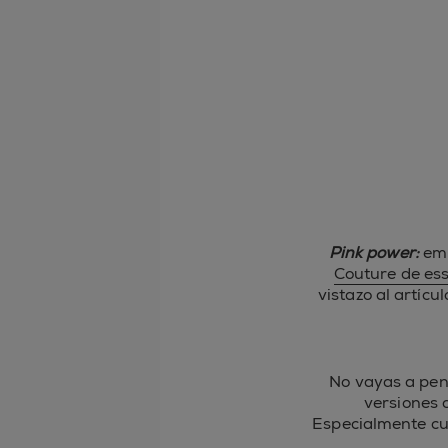
Pink power:
emp
Couture de ess
vistazo al artíc
No vayas a pen
versiones 
Especialmente c