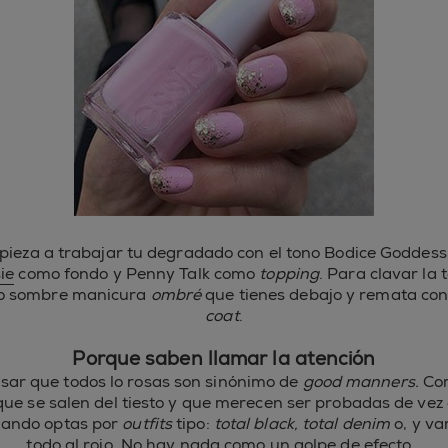
ieza a trabajar tu degradado con el tono Bodice Goddes
ie
como fondo y Penny Talk como
topping
. Para clavar la
ulo sombre manicura
ombré
que tienes debajo y remata co
coat
.
Porque saben llamar la atención
sar que todos lo rosas son sinónimo de
good manners.
Com
que se salen del tiesto y que merecen ser probadas de vez
uando optas por
outfits
tipo:
total black, total denim
o, y va
todo al rojo. No hay nada como un golpe de efecto…