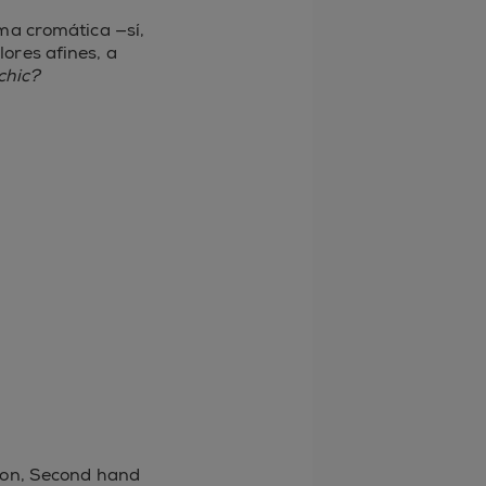
ma cromática —sí,
ores afines, a
chic?
 on, Second hand