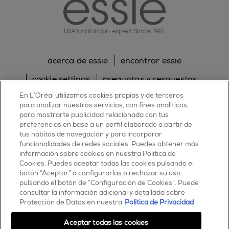
acerca de essie
encontrar essie
cookie settings
preguntas y respuestas
En L’Oréal utilizamos cookies propias y de terceros
sitemap
contacta con nosotros
para analizar nuestros servicios, con fines analíticos,
política de cookies
política de privacidad
para mostrarte publicidad relacionada con tus
preferencias en base a un perfil elaborado a partir de
tus hábitos de navegación y para incorporar
facebook
twitter
pinterest
youtube
instagram
funcionalidades de redes sociales. Puedes obtener más
información sobre cookies en nuestra Política de
Cookies. Puedes aceptar todas las cookies pulsando el
botón “Aceptar” o configurarlas o rechazar su uso
pulsando el botón de “Configuración de Cookies”. Puede
consultar la información adicional y detallada sobre
ESSIE
Protección de Datos en nuestra
Política de Privacidad
30, rue d’Alsace – 92300 Levallois-Perret
FRANCE
Aceptar todas las cookies