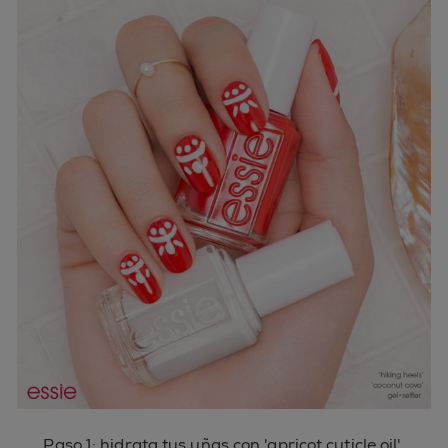
Paso 1: hidrata tus uñas con 'apricot cuticle oil'.