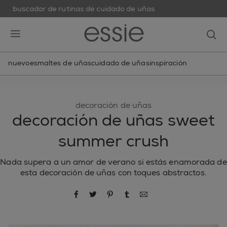
buscador de rutinas de cuidado de uñas
skip to main content
essie
op
open hamburguer menu
nuevo
esmaltes de uñas
cuidado de uñas
inspiración
decoración de uñas
decoración de uñas sweet
summer crush
Nada supera a un amor de verano si estás enamorada de
esta decoración de uñas con toques abstractos.
compartir por Facebook
compartir por Twitter
compartir por Pinterest
compartir por Tumblr
compartir por correo