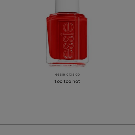
essie clásico
too too hot