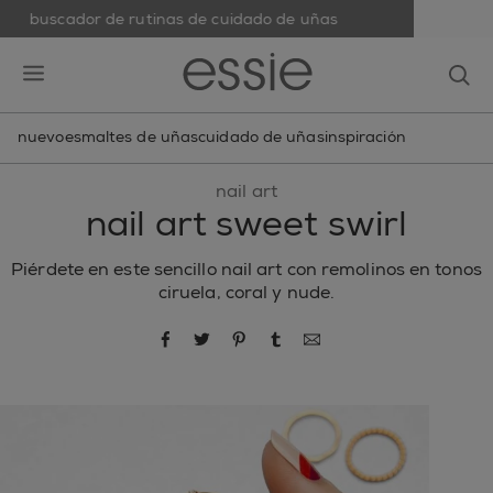
buscador de rutinas de cuidado de uñas
skip to main content
essie
op
open hamburguer menu
nuevo
esmaltes de uñas
cuidado de uñas
inspiración
nail art
nail art sweet swirl
Piérdete en este sencillo nail art con remolinos en tonos
ciruela, coral y nude.
compartir por Facebook
compartir por Twitter
compartir por Pinterest
compartir por Tumblr
compartir por correo