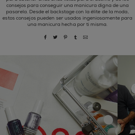
consejos para conseguir una manicura digna de una
pasarela. Desde el backstage con la élite de la moda,
estos consejos pueden ser usados ingeniosamente para
una manicura hecha por ti misma.
compartir por Facebook
compartir por Twitter
compartir por Pinterest
compartir por Tumblr
compartir por correo
si