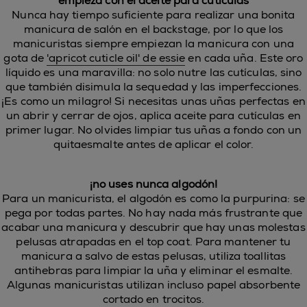
empieza con el aceite para cutículas
Nunca hay tiempo suficiente para realizar una bonita
manicura de salón en el backstage, por lo que los
manicuristas siempre empiezan la manicura con una
gota de
'apricot cuticle oil' de essie
en cada uña. Este oro
líquido es una maravilla: no solo nutre las cutículas, sino
que también disimula la sequedad y las imperfecciones.
¡Es como un milagro! Si necesitas unas uñas perfectas en
un abrir y cerrar de ojos, aplica aceite para cutículas en
primer lugar. No olvides limpiar tus uñas a fondo con un
quitaesmalte antes de aplicar el color.
¡no uses nunca algodón!
Para un manicurista, el algodón es como la purpurina: se
pega por todas partes. No hay nada más frustrante que
acabar una manicura y descubrir que hay unas molestas
pelusas atrapadas en el top coat. Para mantener tu
manicura a salvo de estas pelusas, utiliza toallitas
antihebras para limpiar la uña y eliminar el esmalte.
Algunas manicuristas utilizan incluso papel absorbente
cortado en trocitos.