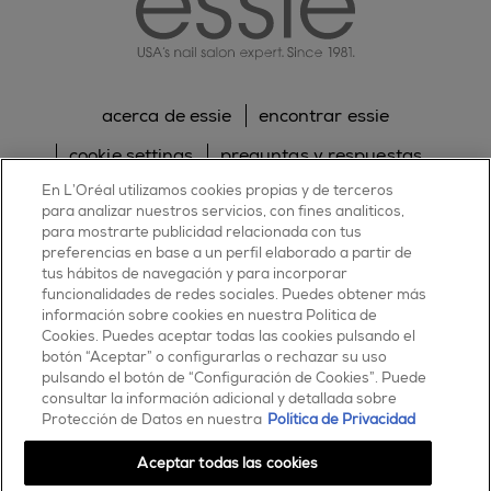
acerca de essie
encontrar essie
cookie settings
preguntas y respuestas
En L’Oréal utilizamos cookies propias y de terceros
sitemap
contacta con nosotros
para analizar nuestros servicios, con fines analíticos,
política de cookies
política de privacidad
para mostrarte publicidad relacionada con tus
preferencias en base a un perfil elaborado a partir de
tus hábitos de navegación y para incorporar
facebook
twitter
pinterest
youtube
instagram
funcionalidades de redes sociales. Puedes obtener más
información sobre cookies en nuestra Política de
Cookies. Puedes aceptar todas las cookies pulsando el
botón “Aceptar” o configurarlas o rechazar su uso
pulsando el botón de “Configuración de Cookies”. Puede
consultar la información adicional y detallada sobre
ESSIE
Protección de Datos en nuestra
Política de Privacidad
30, rue d’Alsace – 92300 Levallois-Perret
FRANCE
Aceptar todas las cookies