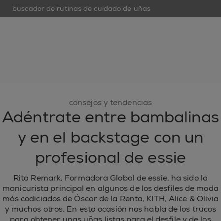
buscador de rutinas de cuidado de uñas
op
open hamburguer menu
nuevo
esmaltes de uñas
cuidado de uñas
inspiración
consejos y tendencias
Adéntrate entre bambalinas
y en el backstage con un
profesional de essie
Rita Remark, Formadora Global de essie, ha sido la
manicurista principal en algunos de los desfiles de moda
más codiciados de Óscar de la Renta, KITH, Alice & Olivia
y muchos otros. En esta ocasión nos habla de los trucos
para obtener unas uñas listas para el desfile y de los