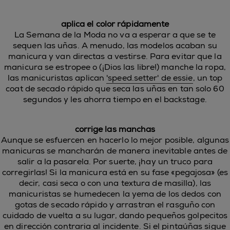
aplica el color rápidamente
La Semana de la Moda no va a esperar a que se te
sequen las uñas. A menudo, las modelos acaban su
manicura y van directas a vestirse. Para evitar que la
manicura se estropee o (¡Dios las libre!) manche la ropa,
las manicuristas aplican
'speed.setter' de essie
, un top
coat de secado rápido que seca las uñas en tan solo 60
segundos y les ahorra tiempo en el backstage.
corrige las manchas
Aunque se esfuercen en hacerlo lo mejor posible, algunas
manicuras se mancharán de manera inevitable antes de
salir a la pasarela. Por suerte, ¡hay un truco para
corregirlas! Si la manicura está en su fase «pegajosa» (es
decir, casi seca o con una textura de masilla), las
manicuristas se humedecen la yema de los dedos con
gotas de secado rápido y arrastran el rasguño con
cuidado de vuelta a su lugar, dando pequeños golpecitos
en dirección contraria al incidente. Si el pintaúñas sigue