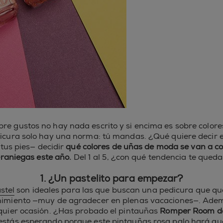
bre gustos no hay nada escrito y si encima es sobre color
dicura solo hay una norma: tú mandas. ¿Qué quiere decir 
tus pies— decidir
qué colores de uñas de moda se van a col
raniegas este año.
Del 1 al 5, ¿con qué tendencia te qued
1. ¿Un pastelito para empezar?
stel
son ideales para las que buscan una pedicura que qu
nimiento —muy de agradecer en plenas vacaciones—. Ademá
quier ocasión. ¿Has probado el pintauñas
Romper Room de
stás esperando porque este pintauñas rosa palo hará q