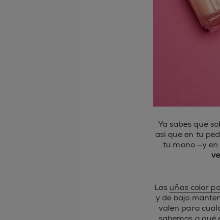
Ya sabes que so
así que en tu pe
tu mano —y en 
ve
Las
uñas color pa
y de bajo mante
valen para cual
sabemos a qué e