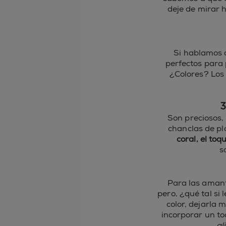
deje de mirar h
Si hablamos d
perfectos para 
¿Colores? Los
3
Son preciosos, 
chanclas de pl
coral, el toq
s
Para las amante
pero, ¿qué tal si
color, dejarla 
incorporar un to
gl