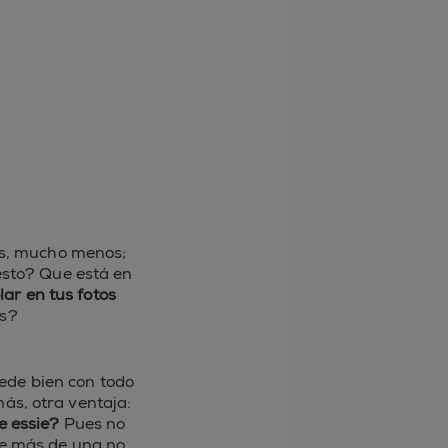
es, mucho menos;
esto? Que está en
ar en tus fotos
as?
ede bien con todo
s, otra ventaja:
 essie?
Pues no
ue más de una no