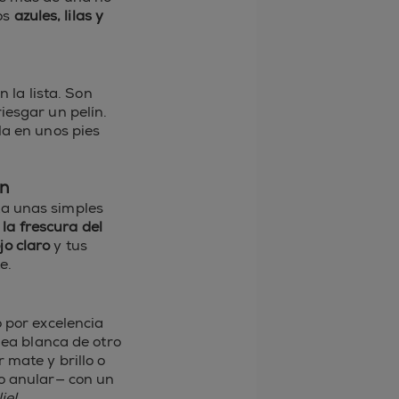
los
azules, lilas y
 la lista. Son
iesgar un pelín.
a en unos pies
ón
sta unas simples
la frescura del
jo claro
y tus
e.
 por excelencia
nea blanca de otro
 mate y brillo o
do anular— con un
ie!