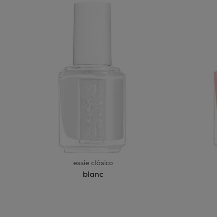
essie clásico
blanc