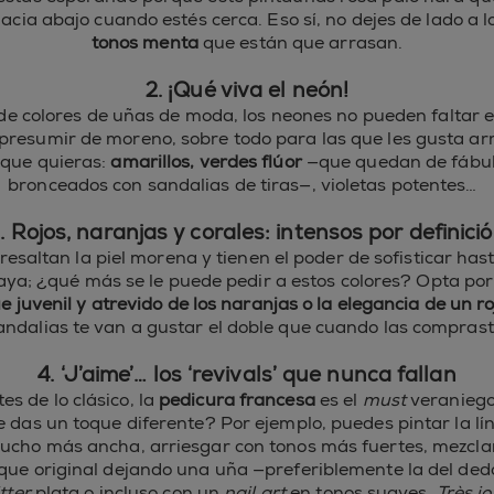
acia abajo cuando estés cerca. Eso sí, no dejes de lado a 
tonos menta
que están que arrasan.
2. ¡Qué viva el neón!
e colores de uñas de moda, los neones no pueden faltar en
presumir de moreno, sobre todo para las que les gusta arr
 que quieras:
amarillos, verdes flúor
—que quedan de fábul
bronceados con sandalias de tiras—, violetas potentes…
. Rojos, naranjas y corales: intensos por definici
resaltan la piel morena y tienen el poder de sofisticar ha
aya; ¿qué más se le puede pedir a estos colores? Opta por
ue juvenil y atrevido de los naranjas o la elegancia de un ro
andalias te van a gustar el doble que cuando las comprast
4. ‘J’aime’… los ‘revivals’ que nunca fallan
s de lo clásico, la
pedicura francesa
es el
must
veraniego
 le das un toque diferente? Por ejemplo, puedes pintar la lí
mucho más ancha, arriesgar con tonos más fuertes, mezclar
que original dejando una uña —preferiblemente la del de
itter
plata o incluso con un
nail art
en tonos suaves.
Très jol