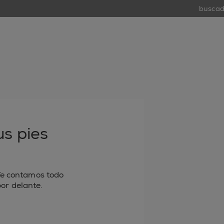
buscador
tiend
open
s pies
Te contamos todo
or delante.
 electrónico