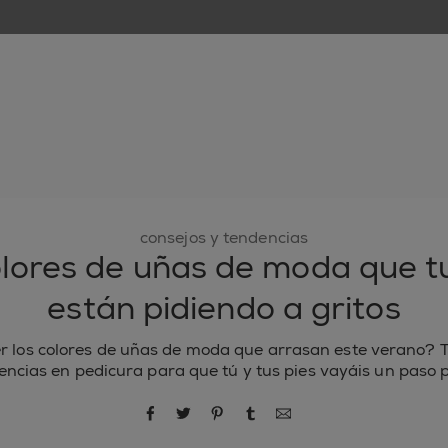
nuevo
esmaltes de uñas
cuidado de uñas
inspiración
consejos y tendencias
lores de uñas de moda que tu
están pidiendo a gritos
r los colores de uñas de moda que arrasan este verano? 
encias en pedicura para que tú y tus pies vayáis un paso p
compartir por Facebook
compartir por Twitter
compartir por Pinterest
compartir por Tumblr
compartir por correo