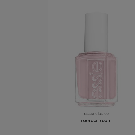
essie clásico
romper room