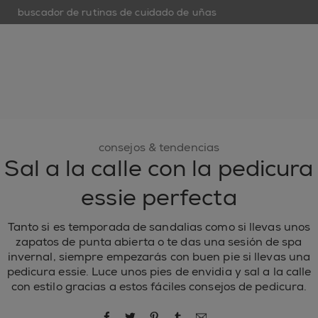
buscador de rutinas de cuidado de uñas
op
open hamburguer menu
nuevo
esmaltes de uñas
cuidado de uñas
inspiración
consejos & tendencias
Sal a la calle con la pedicura
essie perfecta
Tanto si es temporada de sandalias como si llevas unos
zapatos de punta abierta o te das una sesión de spa
invernal, siempre empezarás con buen pie si llevas una
pedicura essie. Luce unos pies de envidia y sal a la calle
con estilo gracias a estos fáciles consejos de pedicura.
compartir por Facebook
compartir por Twitter
compartir por Pinterest
compartir por Tumblr
compartir por correo