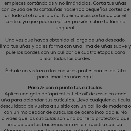
empieces cortándolas y no limándolas. Corta tus uñas
con ayuda de tu cortaúñas haciendo pequeños cortes de
un lado al otro de la uña. No empieces cortando por el
centro, ya que podría ejercer presión sobre tu lámina
ungueal.
Una vez que hayas obtenido el largo de uña deseado,
lima tus uñas y dales forma con una lima de uñas suave y
pule los bordes con un pulidor de cuatro etapas para
alisar todos los bordes.
Échale un vistazo a los consejos profesionales de Rita
para limar las uñas aquí.
Paso 3: pon a punto tus cutículas.
Aplica una gota de
'apricot cuticle oil' de essie
en cada
uña para ablandar tus cutículas. Lleva cualquier cutícula
descuidada de vuelta a su sitio con un palillo de madera o
con un moldeador de cutículas de acero inoxidable. No
olvides que las cutículas son una barrera protectora que
impide que las bacterias entren en nuestro cuerpo.
Algunas personas tienen unas cutículas muy finas casi