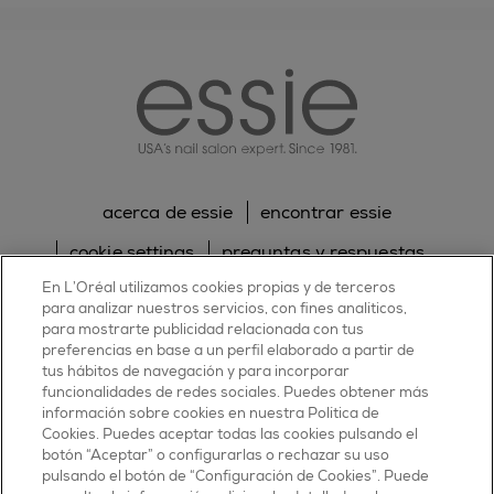
essie
acerca de essie
encontrar essie
cookie settings
preguntas y respuestas
En L’Oréal utilizamos cookies propias y de terceros
sitemap
contacta con nosotros
para analizar nuestros servicios, con fines analíticos,
política de cookies
política de privacidad
para mostrarte publicidad relacionada con tus
preferencias en base a un perfil elaborado a partir de
tus hábitos de navegación y para incorporar
facebook
twitter
pinterest
youtube
instagram
funcionalidades de redes sociales. Puedes obtener más
información sobre cookies en nuestra Política de
Cookies. Puedes aceptar todas las cookies pulsando el
botón “Aceptar” o configurarlas o rechazar su uso
pulsando el botón de “Configuración de Cookies”. Puede