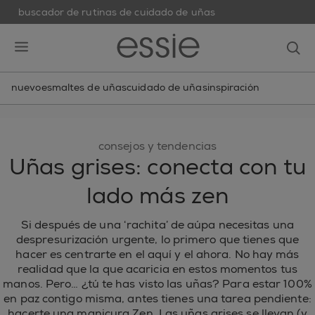
buscador de rutinas de cuidado de uñas
skip to main content
essie
op
open hamburguer menu
nuevo
esmaltes de uñas
cuidado de uñas
inspiración
consejos y tendencias
Uñas grises: conecta con tu
lado más zen
Si después de una ‘rachita’ de aúpa necesitas una
despresurización urgente, lo primero que tienes que
hacer es centrarte en el aquí y el ahora. No hay más
realidad que la que acaricia en estos momentos tus
manos. Pero… ¿tú te has visto las uñas? Para estar 100%
en paz contigo misma, antes tienes una tarea pendiente:
hacerte una manicura Zen. Las uñas grises se llevan (y