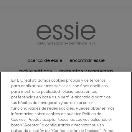
essie
acerca de essie
encontrar essie
cookie settings
preguntas y respuestas
En L’Oréal utilizamos cookies propias y de terceros
sitemap
contacta con nosotros
para analizar nuestros servicios, con fines analíticos,
política de cookies
política de privacidad
para mostrarte publicidad relacionada con tus
preferencias en base a un perfil elaborado a partir de
tus hábitos de navegación y para incorporar
facebook
twitter
pinterest
youtube
instagram
funcionalidades de redes sociales. Puedes obtener más
información sobre cookies en nuestra Política de
Cookies. Puedes aceptar todas las cookies pulsando el
botón “Aceptar” o configurarlas o rechazar su uso
pulsando el botón de “Configuración de Cookies”. Puede